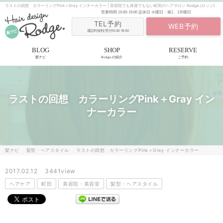
ラストの回想 カラーリングPink＋Gray インナーカラー | 美容院でも床屋でもない町田のヘアサロン Rodge.(ロッジ)
営業時間
10:00-19:00
定休日
火曜日・第2、3月曜日
TEL予約
WEB予約
通話料無料/受付10:00-19:00
BLOG
SHOP
RESERVE
髪ナビ
Rodge.の紹介
ご予約
ラストの回想 カラーリングPink＋Gray イン
ナーカラー
髪ナビ
髪型・ヘアスタイル
ラストの回想 カラーリングPink＋Gray インナーカラー
2017.02.12
3441view
ヘアケア
町田
美容院・美容室
髪型・ヘアスタイル