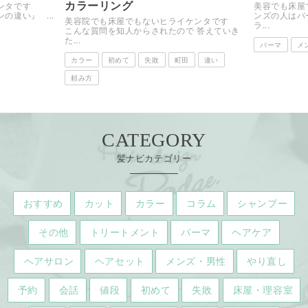
屋
美容でも床屋でもないヒライケンタです メ
ンズの人はパーマが多い 最近のメンズは【カ
イケンタです
美容でも床屋
ラ...
で 答えていき
ーズン的に 
が...
パーマ
メンズ・男性
髪型・ヘアスタイル
違い
カラー
メ
町田
美容
CATEGORY
髪ナビカテゴリー
おすすめ
カット
カラー
コラム
シャンプー
その他
トリートメント
パーマ
ヘアケア
ヘアサロン
ヘアセット
メンズ・男性
やり直し
予約
会話
値段
初めて
失敗
床屋・理容室