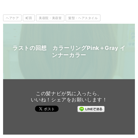
ヘアケア
町田
美容院・美容室
髪型・ヘアスタイル
ラストの回想 カラーリングPink＋Gray イ
ンナーカラー
この髪ナビが気に入ったら、
いいね！シェアをお願いします！