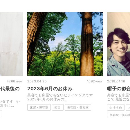
1092
view
2018.04.16
3797
view
2019.05.23
帽子の似合うヘアスタイル
2019年
ケンタです
美容でも床屋でもないヒライケンタです こ
美容でも床屋
こで 最近になって思うのが ...
2019年8月の
美容室
おすすめ
メンズ・男性
床屋・理容室
床屋・理容室
美容院・美容室