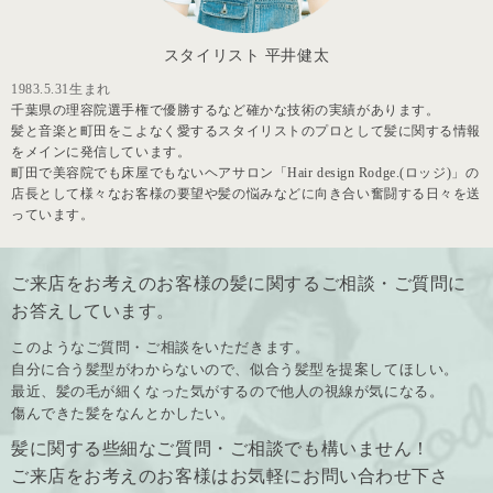
スタイリスト 平井健太
1983.5.31生まれ
千葉県の理容院選手権で優勝するなど確かな技術の実績があります。
髪と音楽と町田をこよなく愛するスタイリストのプロとして髪に関する情報
をメインに発信しています。
町田で美容院でも床屋でもないヘアサロン「Hair design Rodge.(ロッジ)」の
店長として様々なお客様の要望や髪の悩みなどに向き合い奮闘する日々を送
っています。
ご来店をお考えのお客様の髪に関するご相談・ご質問に
お答えしています。
このようなご質問・ご相談をいただきます。
自分に合う髪型がわからないので、似合う髪型を提案してほしい。
最近、髪の毛が細くなった気がするので他人の視線が気になる。
傷んできた髪をなんとかしたい。
髪に関する些細なご質問・ご相談でも構いません！
ご来店をお考えのお客様はお気軽にお問い合わせ下さ