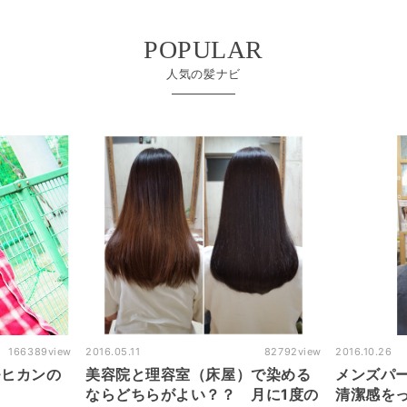
POPULAR
人気の髪ナビ
82792
view
2016.10.26
68224
view
2016.07.09
）で染める
メンズパーマ１ヶ月後にカットで
ヘアカラ
月に1度の
清潔感をっ！！
センチま