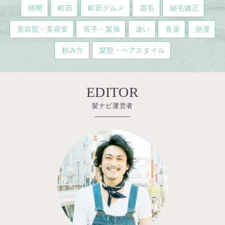
時間
町田
町田グルメ
眉毛
縮毛矯正
美容院・美容室
苦手・緊張
違い
音楽
頻度
頼み方
髪型・ヘアスタイル
EDITOR
髪ナビ運営者