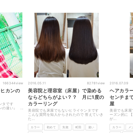
166344
view
2016.05.11
82781
view
2016.07.09
モヒカンの
美容院と理容室（床屋）で染める
ヘアカラ
ならどちらがよい？？ 月に1度の
センチま
カラーリング
屋
ケンタです
違い』 ...
美容院でも床屋でもないヒライケンタです
美容でも床屋
こんな質問を知人からされたので 答えていき
ーズン的に 
た...
が...
カラー
初めて
失敗
町田
違い
カラー
メ