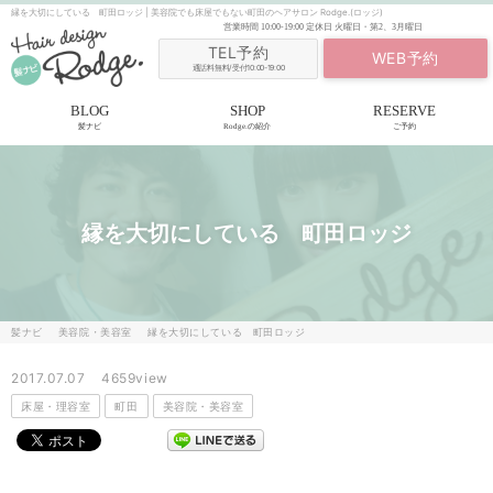
縁を大切にしている 町田ロッジ | 美容院でも床屋でもない町田のヘアサロン Rodge.(ロッジ)
営業時間
10:00-19:00
定休日
火曜日・第2、3月曜日
TEL予約
WEB予約
通話料無料/受付10:00-19:00
BLOG
SHOP
RESERVE
髪ナビ
Rodge.の紹介
ご予約
縁を大切にしている 町田ロッジ
髪ナビ
美容院・美容室
縁を大切にしている 町田ロッジ
2017.07.07
4659view
床屋・理容室
町田
美容院・美容室