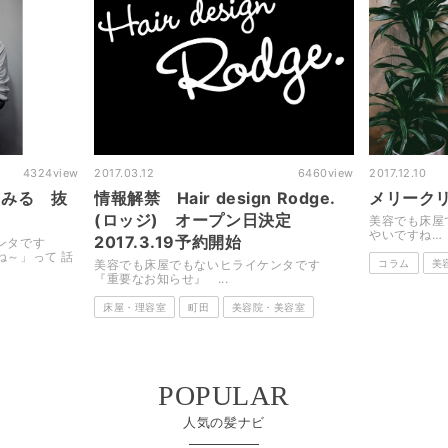
4324
view
2017.03.12
6460
view
2017.12.10
てみる 抜
情報解禁 Hair design Rodge.
メリーク
(ロッジ) オープン日決定
美容でも床屋
やいですね… も
2017.3.19予約開始
ケンタです
ね～」って 話
美容でも床屋でもないヒライケンタです
コラム
美
『重要なお知らせ』 ...
床屋・理容室
町田
美容院・美容室
POPULAR
人気の髪ナビ