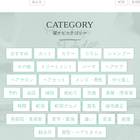
頼み方
町田
美容
CATEGORY
髪ナビカテゴリー
おすすめ
カット
カラー
コラム
シャンプー
その他
トリートメント
パーマ
ヘアケア
ヘアサロン
ヘアセット
メンズ・男性
やり直し
予約
会話
値段
初めて
失敗
床屋・理容室
時間
町田
町田グルメ
眉毛
縮毛矯正
美容院・美容室
苦手・緊張
違い
音楽
頻度
頼み方
髪型・ヘアスタイル