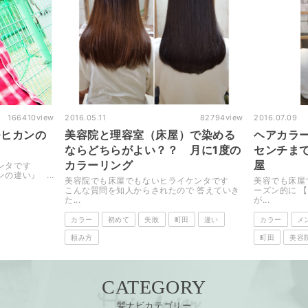
82794
view
2016.07.09
58434
view
2016.07.0
屋）で染める
ヘアカラーのリタッチって？？何
ハサミ
？ 月に1度の
センチまで？？ 町田美容院・床
い 初
屋
ル
ライケンタです
美容でも床屋でもないヒライケンタです シ
美容院で
ので 答えていき
ーズン的に 【縮毛矯正】も多い時期なんです
やっばり男
が...
おすすめ
町田
違い
カラー
メンズ・男性
床屋・理容室
違い
町田
美容院・美容室
違い
頼み方
CATEGORY
髪ナビカテゴリー