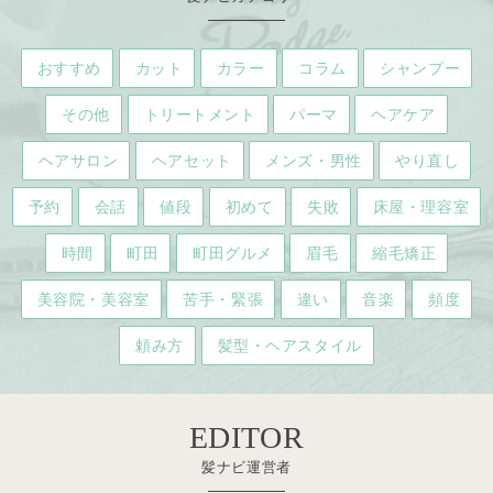
おすすめ
カット
カラー
コラム
シャンプー
その他
トリートメント
パーマ
ヘアケア
ヘアサロン
ヘアセット
メンズ・男性
やり直し
予約
会話
値段
初めて
失敗
床屋・理容室
時間
町田
町田グルメ
眉毛
縮毛矯正
美容院・美容室
苦手・緊張
違い
音楽
頻度
頼み方
髪型・ヘアスタイル
EDITOR
髪ナビ運営者