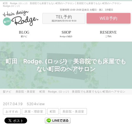
町田 Rodge. (ロッジ) 美容院でも床屋でもない町田のヘアサロン | 美容院でも床屋でもない町田のヘアサロン
Rodge.(ロッジ)
営業時間
10:00-19:00
定休日
火曜日・第2、3月曜日
TEL予約
WEB予約
通話料無料/受付10:00-19:00
BLOG
SHOP
RESERVE
髪ナビ
Rodge.の紹介
ご予約
町田 Rodge. (ロッジ) 美容院でも床屋でも
ない町田のヘアサロン
髪ナビ
美容院・美容室
町田 Rodge. (ロッジ) 美容院でも床屋でもない町田のヘアサロン
2017.04.19
5204view
おすすめ
床屋・理容室
町田
美容院・美容室