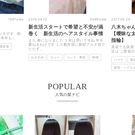
5469
view
2017.04.29
3683
view
2017.02.10
と不安が渦
八木ちゃんが来た 今度の舞台は
Rodg
タイル事情
【曖昧な太陽の口笛とおもちゃの
性に癒し
指輪】
いですね 年を
美容でも床
新宿アルタ前で
【Hair des
美容でも床屋でもないヒライケンタです 最
近は ご新規のお客様にも恵まれて たく...
おすすめ
男性
時間
パーマ
美容院・美容室
美容院・美
髪型・ヘアスタイル
POPULAR
人気の髪ナビ