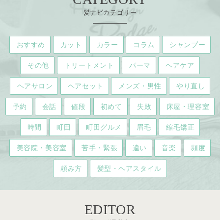
髪ナビカテゴリー
おすすめ
カット
カラー
コラム
シャンプー
その他
トリートメント
パーマ
ヘアケア
ヘアサロン
ヘアセット
メンズ・男性
やり直し
予約
会話
値段
初めて
失敗
床屋・理容室
時間
町田
町田グルメ
眉毛
縮毛矯正
美容院・美容室
苦手・緊張
違い
音楽
頻度
頼み方
髪型・ヘアスタイル
EDITOR