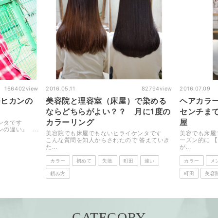
82794
view
2016.07.09
58433
view
2016.07.01
）で染める
ヘアカラーのリタッチって？？何
ハサミと
月に1度の
センチまで？？ 町田美容院・床
い 初夏
屋
ル
イケンタです
美容でも床屋でもないヒライケンタです シ
美容院でも床
で 答えていき
ーズン的に 【縮毛矯正】も多い時期なんです
やっばり男は短
が...
おすすめ
違い
カラー
メンズ・男性
床屋・理容室
違い
頼み
町田
美容院・美容室
違い
頼み方
CATEGORY