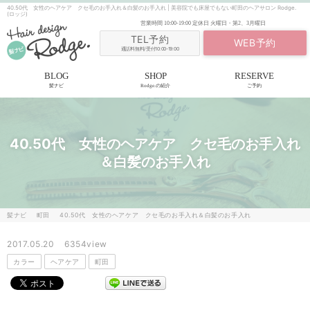
40.50代 女性のヘアケア クセ毛のお手入れ＆白髪のお手入れ | 美容院でも床屋でもない町田のヘアサロン Rodge.
(ロッジ)
営業時間
10:00-19:00
定休日
火曜日・第2、3月曜日
TEL予約
WEB予約
通話料無料/受付10:00-19:00
BLOG
SHOP
RESERVE
髪ナビ
Rodge.の紹介
ご予約
40.50代 女性のヘアケア クセ毛のお手入れ
＆白髪のお手入れ
髪ナビ
町田
40.50代 女性のヘアケア クセ毛のお手入れ＆白髪のお手入れ
2017.05.20
6354view
カラー
ヘアケア
町田