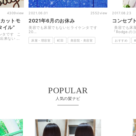
2552
view
2017.08.23
3185
view
2018.07.04
コンセプト
初夏のス
ケンタです
美容でも床屋でもないヒライケンタです
美容でも床屋
『Rodge.のコンセプト』 &n...
年の梅雨明け
り...
美容室
おすすめ
町田
メンズ・男性
髪型・ヘアス
POPULAR
人気の髪ナビ