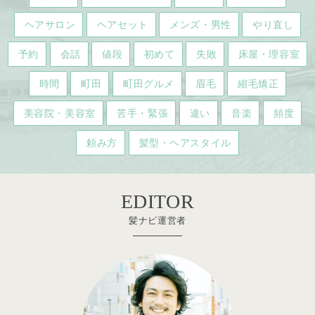
ヘアサロン
ヘアセット
メンズ・男性
やり直し
予約
会話
値段
初めて
失敗
床屋・理容室
時間
町田
町田グルメ
眉毛
縮毛矯正
美容院・美容室
苦手・緊張
違い
音楽
頻度
頼み方
髪型・ヘアスタイル
EDITOR
髪ナビ運営者