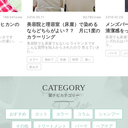
iew
2016.05.11
82780
view
2016.10.26
の
美容院と理容室（床屋）で染める
メンズパーマ１ヶ
ならどちらがよい？？ 月に1度の
清潔感をっ！！
カラーリング
美容でも床屋でもないヒ
..
ンズの人はパーマが多い
美容院でも床屋でもないヒライケンタです
ラ...
こんな質問を知人からされたので 答えていき
た...
パーマ
メンズ・男性
カラー
初めて
失敗
町田
違い
頼み方
CATEGORY
髪ナビカテゴリー
おすすめ
カット
カラー
コラム
シャンプー
その他
トリートメント
パーマ
ヘアケア