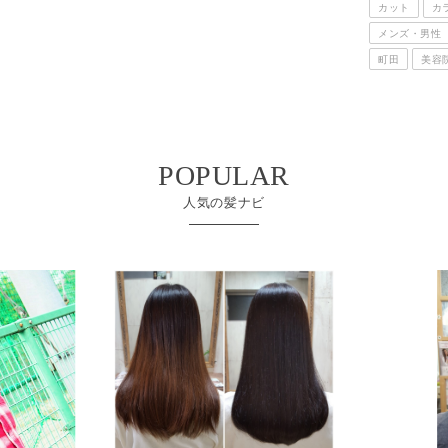
カット
カラー
トリートメ
メンズ・男性
会話
床屋・
町田
美容院・美容室
違い
POPULAR
人気の髪ナビ