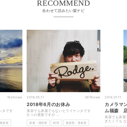
RECOMMEND
合わせて読みたい髪ナビ
2018.05.17
3979
view
2016.07.11
2018年6月のお休み
カメラマン脇の【お仕
ム福森 店内編
美容でも床屋でもないヒライケンタです
久々の更新ですが ...
美容でも床屋でもないヒライ
きたくても なかなか 書けなかっ
床屋・理容室
町田
美容院・美容室