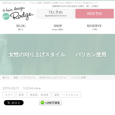
女性の刈り上げスタイル バリカン使用 | 美容院でも床屋でもない町田のヘアサロン Rodge.(ロッジ)
営業時間
10:00-19:00
定休日
火曜日・第2、3月曜日
TEL予約
WEB予約
通話料無料/受付10:00-19:00
BLOG
SHOP
RESERVE
髪ナビ
Rodge.の紹介
ご予約
女性の刈り上げスタイル バリカン使用
髪ナビ
髪型・ヘアスタイル
女性の刈り上げスタイル バリカン使用
2016.09.11
10234view
カラー
町田
美容院・美容室
髪型・ヘアスタイル