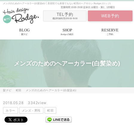
メンズのためのヘアーカラー(白髪染め) | 美容院でも床屋でもない町田のヘアサロン Rodge.(ロッジ)
営業時間
10:00-19:00
定休日
火曜日・第2、3月曜日
TEL予約
WEB予約
通話料無料/受付10:00-19:00
BLOG
SHOP
RESERVE
髪ナビ
Rodge.の紹介
ご予約
メンズのためのヘアーカラー(白髪染め)
髪ナビ
町田
メンズのためのヘアーカラー(白髪染め)
2018.05.28
3342view
カラー
メンズ・男性
町田