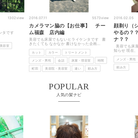
1302
view
2016.07.11
5573
view
2016.02.05
カメラマン脇の【お仕事】 チー
顔剃り（
ム福森 店内編
やるの？
ケンタです
ナ？？
美容でも床屋でもないヒライケンタです 書
きたくても なかなか 書けなかった企画...
美容室
美容でも床屋
知らせ 現在、当
カット
カラー
トリートメント
メンズ・男性
メンズ・男性
会話
床屋・理容室
時間
頼み方
町田
美容院・美容室
違い
頼み方
POPULAR
人気の髪ナビ