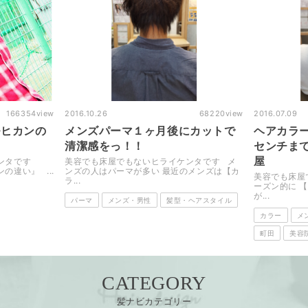
166354
view
2016.10.26
68220
view
2016.07.09
モヒカンの
メンズパーマ１ヶ月後にカットで
ヘアカラ
清潔感をっ！！
センチま
屋
ケンタです
美容でも床屋でもないヒライケンタです メ
違い』 ...
ンズの人はパーマが多い 最近のメンズは【カ
美容でも床屋
ラ...
ーズン的に 
が...
パーマ
メンズ・男性
髪型・ヘアスタイル
カラー
メ
町田
美容
CATEGORY
髪ナビカテゴリー