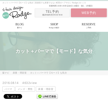
カット＋パーマで【モード】な気分 | 美容院でも床屋でもない町田のヘアサロン Rodge.(ロッジ)
営業時間
10:00-19:00
定休日
火曜日・第2、3月曜日
TEL予約
WEB予約
通話料無料/受付10:00-19:00
BLOG
SHOP
RESERVE
髪ナビ
Rodge.の紹介
ご予約
カット＋パーマで【モード】な気分
髪ナビ
床屋・理容室
カット＋パーマで【モード】な気分
2016.08.14
4632view
パーマ
メンズ・男性
床屋・理容室