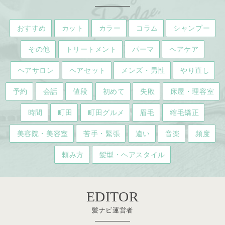
おすすめ
カット
カラー
コラム
シャンプー
その他
トリートメント
パーマ
ヘアケア
ヘアサロン
ヘアセット
メンズ・男性
やり直し
予約
会話
値段
初めて
失敗
床屋・理容室
時間
町田
町田グルメ
眉毛
縮毛矯正
美容院・美容室
苦手・緊張
違い
音楽
頻度
頼み方
髪型・ヘアスタイル
EDITOR
髪ナビ運営者