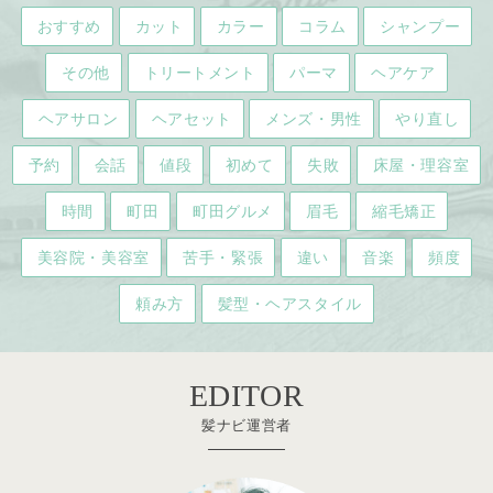
おすすめ
カット
カラー
コラム
シャンプー
その他
トリートメント
パーマ
ヘアケア
ヘアサロン
ヘアセット
メンズ・男性
やり直し
予約
会話
値段
初めて
失敗
床屋・理容室
時間
町田
町田グルメ
眉毛
縮毛矯正
美容院・美容室
苦手・緊張
違い
音楽
頻度
頼み方
髪型・ヘアスタイル
EDITOR
髪ナビ運営者