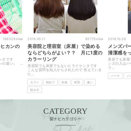
166323
view
2016.05.11
82775
view
2016.10.26
モヒカンの
美容院と理容室（床屋）で染める
メンズパ
ならどちらがよい？？ 月に1度の
清潔感を
カラーリング
ケンタです
美容でも床屋
違い』 ...
ンズの人はパ
美容院でも床屋でもないヒライケンタです
ラ...
こんな質問を知人からされたので 答えていき
た...
パーマ
メ
カラー
初めて
失敗
町田
違い
頼み方
CATEGORY
髪ナビカテゴリー