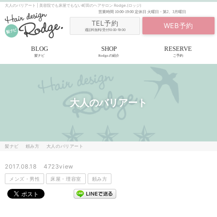
大人のバリアート | 美容院でも床屋でもない町田のヘアサロン Rodge.(ロッジ)
営業時間
10:00-19:00
定休日
火曜日・第2、3月曜日
TEL予約
WEB予約
通話料無料/受付10:00-19:00
BLOG
SHOP
RESERVE
髪ナビ
Rodge.の紹介
ご予約
大人のバリアート
髪ナビ
頼み方
大人のバリアート
2017.08.18
4723view
メンズ・男性
床屋・理容室
頼み方