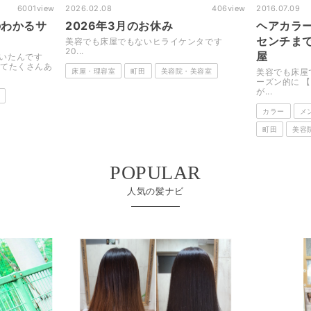
6001
view
2026.02.08
406
view
2016.07.09
のわかるサ
2026年3月のお休み
ヘアカラ
センチま
美容でも床屋でもないヒライケンタです
20...
屋
ていたんです
んってたくさんあ
床屋・理容室
町田
美容院・美容室
美容でも床屋
ーズン的に 
が...
カラー
メ
町田
美容
POPULAR
人気の髪ナビ