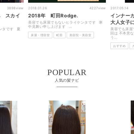
898
view
2018.01.26
4227
view
2017.05.14
スカイ
2018年 町田Rodge.
インナーカラ
大人女子にっ
美容でも床屋でもないヒライケンタです 寒
中見舞い申し上げます ...
す 夏
美容でも床屋でも
回は 不本意ながら
床屋・理容室
町田
美容院・美容室
う...
おすすめ
カラー
POPULAR
人気の髪ナビ