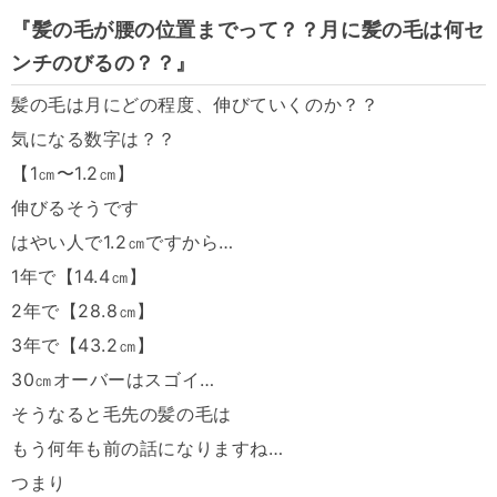
『髪の毛が腰の位置までって？？月に髪の毛は何セ
ンチのびるの？
？』
髪の毛は月にどの程度、伸びていくのか？？
気になる数字は？？
【
1
㎝〜
1.2
㎝】
伸びるそうです
はやい人で
1.2
㎝ですから
…
1
年で【
14.4
㎝】
2
年で【
28.8
㎝】
3
年で【
43.2
㎝】
30
㎝オーバーはスゴイ
…
そうなると毛先の髪の毛は
もう何年も前の話になりますね
…
つまり