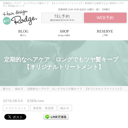
定期的なヘアケア ロングでもツヤ髪キープ 【オリジナルトリートメント】 | 美容院でも床屋でもない町田のヘアサ
ロン Rodge.(ロッジ)
営業時間
10:00-19:00
定休日
火曜日・第2、3月曜日
TEL予約
WEB予約
通話料無料/受付10:00-19:00
BLOG
SHOP
RESERVE
髪ナビ
Rodge.の紹介
ご予約
定期的なヘアケア ロングでもツヤ髪キープ
【オリジナルトリートメント】
髪ナビ
頼み方
定期的なヘアケア ロングでもツヤ髪キープ 【オリジナルトリートメント】
2016.08.04
6266view
トリートメント
美容院・美容室
頼み方