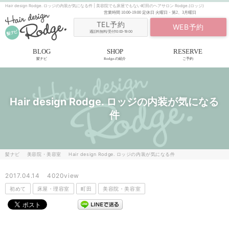
Hair design Rodge. ロッジの内装が気になる件 | 美容院でも床屋でもない町田のヘアサロン Rodge.(ロッジ)
営業時間
10:00-19:00
定休日
火曜日・第2、3月曜日
TEL予約
WEB予約
通話料無料/受付10:00-19:00
BLOG
SHOP
RESERVE
髪ナビ
Rodge.の紹介
ご予約
Hair design Rodge. ロッジの内装が気になる
件
髪ナビ
美容院・美容室
Hair design Rodge. ロッジの内装が気になる件
2017.04.14
4020view
初めて
床屋・理容室
町田
美容院・美容室