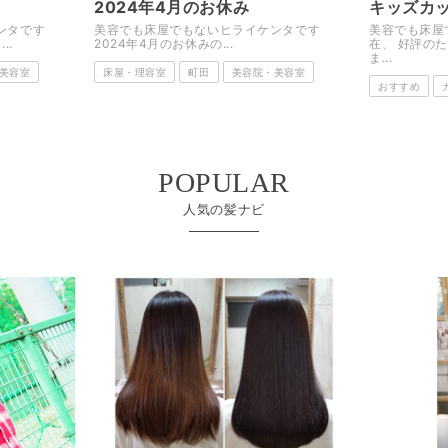
キッズカット 町田Rodge.
イルミナ
ケンタです
美容でも床屋でもないヒライケンタです ※現
美容でも床屋
在、 好評のため制限させていただいており
ですっ！！ フ
ま...
美容室
カラー
町
おすすめ
カット
町田
髪型・ヘアス
POPULAR
人気の髪ナビ