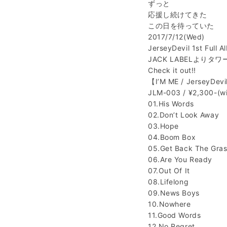
ずっと
応援し続けてきた
この日を待っていた
2017/7/12(Wed)
JerseyDevil 1st Full A
JACK LABELよりタ
Check it out!!
【I’M ME / JerseyDev
JLM-003 / ¥2,300-(wi
01.His Words
02.Don’t Look Away
03.Hope
04.Boom Box
05.Get Back The Gras
06.Are You Ready
07.Out Of It
08.Lifelong
09.News Boys
10.Nowhere
11.Good Words
12.No Regret