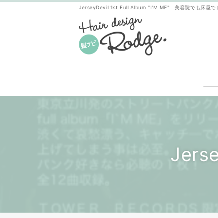
JerseyDevil 1st Full Album "I'M ME" | 美容院
Jerse