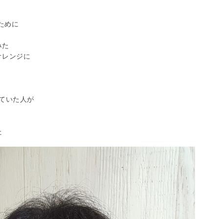
ために
みた
オレンジに
ていた人が
た