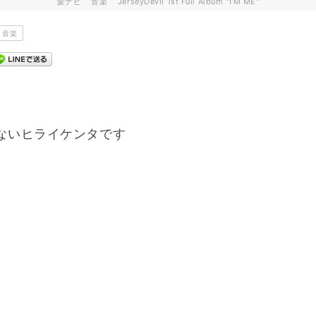
髪ナビ
音楽
JerseyDevil 1st Full Album "I'M ME"
音楽
ないヒライケンタです