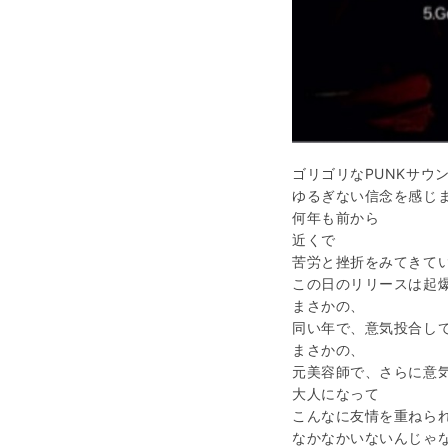
ゴリゴリなPUNKサウ
ゆるぎない信念を感じ
何年も前から
近くで
苦労と挫折をみてきて
この日のリリースは起
まさかの、
同い年で、意気投合し
まさかの、
元美容師で、さらに意
大人になって
こんなに友情を重ねら
なかなかいないんじゃ