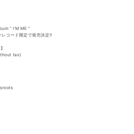
lbum ” I’M ME “
ワーレコード限定で発売決定!!
il】
thout tax)
sroots