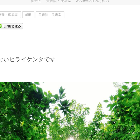
髪ナビ
美容院・美容室
2026年7月のお休み
床屋・理容室
町田
美容院・美容室
ないヒライケンタです