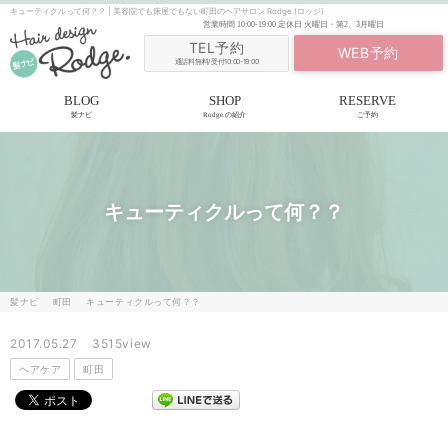
キューティクルって何？？ | 美容院でも床屋でもない町田のヘアサロン Rodge.(ロッジ)
営業時間
10:00-19:00
定休日
火曜日・第2、3月曜日
TEL予約
WEB予約
通話料無料/受付10:00-19:00
BLOG
SHOP
RESERVE
髪ナビ
Rodge.の紹介
ご予約
キューティクルって何？？
髪ナビ
町田
キューティクルって何？？
2017.05.27
3515view
ヘアケア
町田