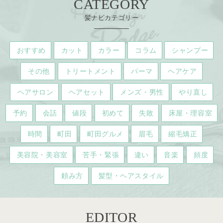
CATEGORY
髪ナビカテゴリー
おすすめ
カット
カラー
コラム
シャンプー
その他
トリートメント
パーマ
ヘアケア
ヘアサロン
ヘアセット
メンズ・男性
やり直し
予約
会話
値段
初めて
失敗
床屋・理容室
時間
町田
町田グルメ
眉毛
縮毛矯正
美容院・美容室
苦手・緊張
違い
音楽
頻度
頼み方
髪型・ヘアスタイル
EDITOR