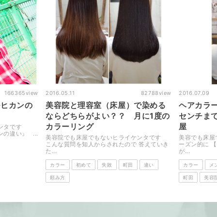
166365
view
2016.05.11
82788
view
2016.07.09
モヒカンの
美容院と理容室（床屋）で染める
ヘアカラ
ならどちらがよい？？ 月に1度の
センチま
カラーリング
屋
ケンタです
違い』 ...
美容院でも床屋でもないヒライケンタです
美容でも床屋
こんな質問を知人からされたので 答えていき
ーズン的に 
た...
が...
カラー
初めて
失敗
町田
違い
カラー
メ
頼み方
町田
美容