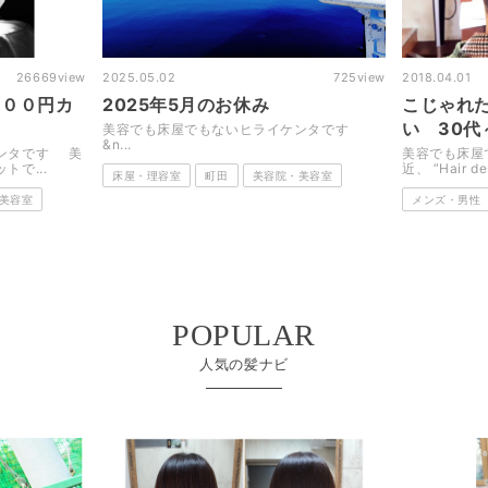
26669
view
2025.05.02
725
view
2018.04.01
０００円カ
2025年5月のお休み
こじゃれ
い 30代
美容でも床屋でもないヒライケンタです
&n...
ンタです 美
美容でも床屋
で...
近、 ”Hair des
床屋・理容室
町田
美容院・美容室
美容室
メンズ・男性
POPULAR
人気の髪ナビ